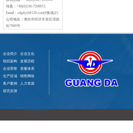
传真：
+86(0)536-7200015
Email：
sdgdyxb#126.com(#换成@)
公司地址：
潍坊市经济开发区清源
街7999号
企业简介
企业文化
组织架构
发展历程
企业荣誉
质量体系
生产区域
销售网络
客户案例
人力资源
留言反馈