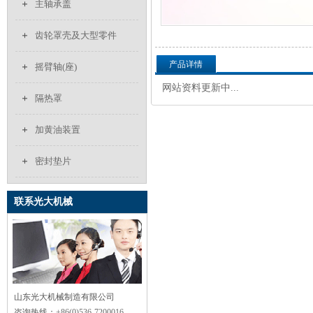
主轴承盖
齿轮罩壳及大型零件
产品详情
摇臂轴(座)
网站资料更新中...
隔热罩
加黄油装置
密封垫片
联系光大机械
山东光大机械制造有限公司
咨询热线：
+86(0)536-7200016