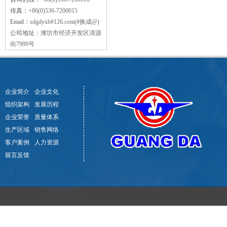
传真：
+86(0)536-7200015
Email：
sdgdyxb#126.com(#换成@)
公司地址：
潍坊市经济开发区清源
街7999号
企业简介
企业文化
组织架构
发展历程
企业荣誉
质量体系
生产区域
销售网络
客户案例
人力资源
留言反馈