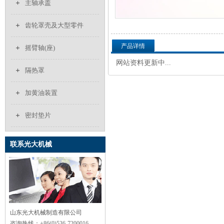
主轴承盖
齿轮罩壳及大型零件
产品详情
摇臂轴(座)
网站资料更新中...
隔热罩
加黄油装置
密封垫片
联系光大机械
山东光大机械制造有限公司
咨询热线：
+86(0)536-7200016