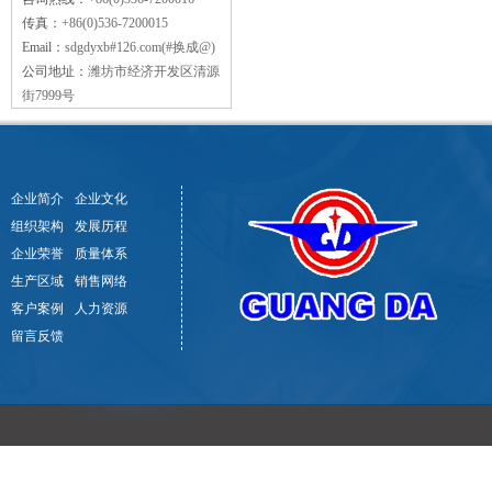
传真：
+86(0)536-7200015
Email：
sdgdyxb#126.com(#换成@)
公司地址：
潍坊市经济开发区清源
街7999号
企业简介
企业文化
组织架构
发展历程
企业荣誉
质量体系
生产区域
销售网络
客户案例
人力资源
留言反馈