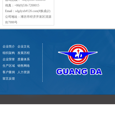
传真：
+86(0)536-7200015
Email：
sdgdyxb#126.com(#换成@)
公司地址：
潍坊市经济开发区清源
街7999号
企业简介
企业文化
组织架构
发展历程
企业荣誉
质量体系
生产区域
销售网络
客户案例
人力资源
留言反馈