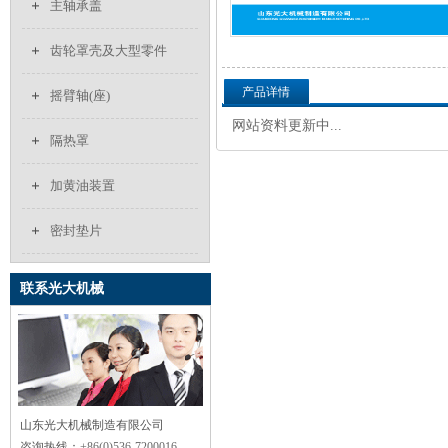
主轴承盖
齿轮罩壳及大型零件
产品详情
摇臂轴(座)
网站资料更新中...
隔热罩
加黄油装置
密封垫片
联系光大机械
山东光大机械制造有限公司
咨询热线：
+86(0)536-7200016