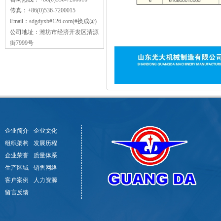
传真：
+86(0)536-7200015
Email：
sdgdyxb#126.com(#换成@)
公司地址：
潍坊市经济开发区清源
街7999号
企业简介
企业文化
组织架构
发展历程
企业荣誉
质量体系
生产区域
销售网络
客户案例
人力资源
留言反馈