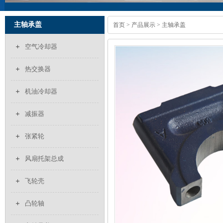
主轴承盖
首页
>
产品展示
> 主轴承盖
空气冷却器
热交换器
机油冷却器
减振器
张紧轮
风扇托架总成
飞轮壳
凸轮轴