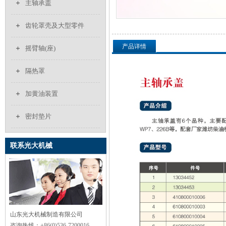
主轴承盖
齿轮罩壳及大型零件
产品详情
摇臂轴(座)
隔热罩
加黄油装置
密封垫片
联系光大机械
山东光大机械制造有限公司
咨询热线：
+86(0)536-7200016